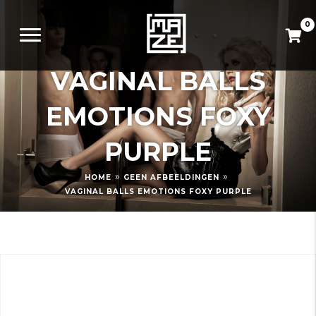
0
VAGINAL BALLS
EMOTIONS FOXY
PURPLE
»
»
HOME
GEEN AFBEELDINGEN
VAGINAL BALLS EMOTIONS FOXY PURPLE