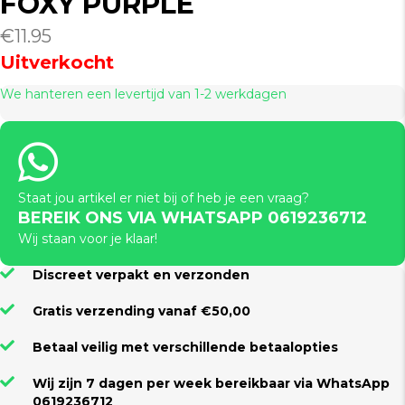
FOXY PURPLE
€
11.95
Uitverkocht
We hanteren een levertijd van 1-2 werkdagen
Staat jou artikel er niet bij of heb je een vraag?
BEREIK ONS VIA WHATSAPP 0619236712
Wij staan voor je klaar!
Discreet verpakt en verzonden
Gratis verzending vanaf €50,00
Betaal veilig met verschillende betaalopties
Wij zijn 7 dagen per week bereikbaar via WhatsApp
0619236712