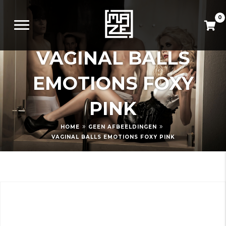
0
VAGINAL BALLS
EMOTIONS FOXY
PINK
»
»
HOME
GEEN AFBEELDINGEN
VAGINAL BALLS EMOTIONS FOXY PINK