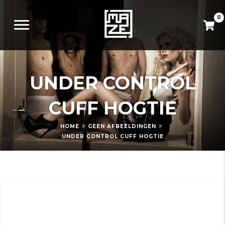
0
UNDER CONTROL
CUFF HOGTIE
»
»
HOME
GEEN AFBEELDINGEN
UNDER CONTROL CUFF HOGTIE