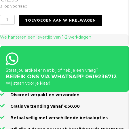
31 op voorraad
TPR
TOEVOEGEN AAN WINKELWAGEN
Dildo
6"
black
We hanteren een levertijd van 1-2 werkdagen
aantal
Staat jou artikel er niet bij of heb je een vraag?
BEREIK ONS VIA WHATSAPP 0619236712
Wij staan voor je klaar!
Discreet verpakt en verzonden
Gratis verzending vanaf €50,00
Betaal veilig met verschillende betaalopties