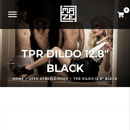
0
TPR DILDO 12.8″
BLACK
»
»
HOME
GEEN AFBEELDINGEN
TPR DILDO 12.8″ BLACK