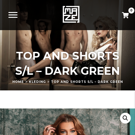
0
TOP AND SHORTS
S/L – DARK GREEN
»
»
HOME
KLEDING
TOP AND SHORTS S/L – DARK GREEN