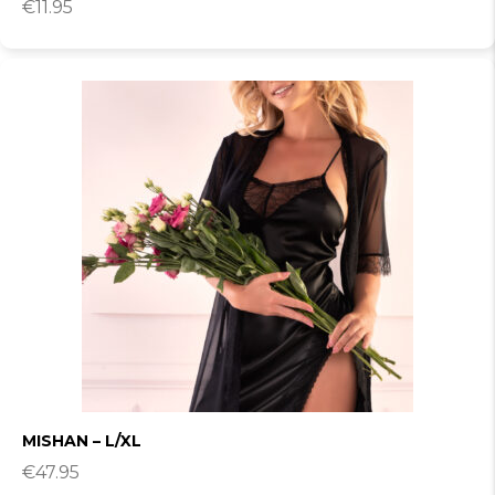
€
11.95
MISHAN – L/XL
€
47.95