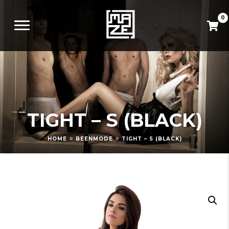
0
TIGHT – S (BLACK)
»
»
HOME
BEENMODE
TIGHT – S (BLACK)