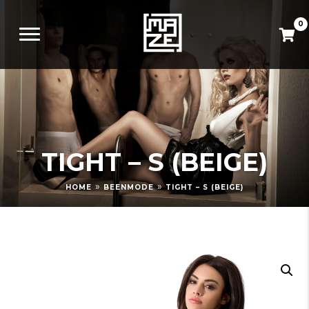
0
TIGHT – S (BEIGE)
»
»
HOME
BEENMODE
TIGHT – S (BEIGE)