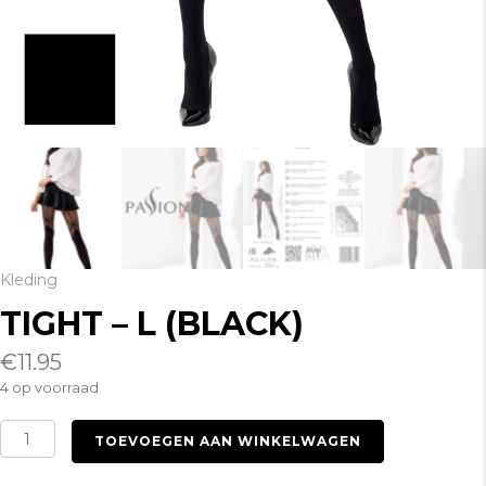
Kleding
TIGHT – L (BLACK)
€
11.95
4 op voorraad
Tight
TOEVOEGEN AAN WINKELWAGEN
-
L