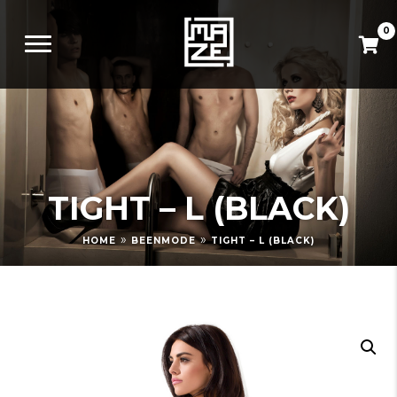
0
TIGHT – L (BLACK)
»
»
HOME
BEENMODE
TIGHT – L (BLACK)