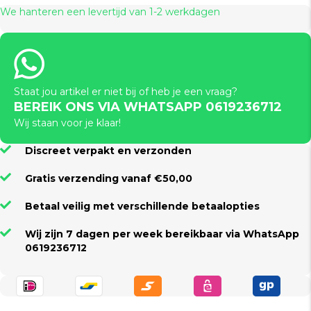
(Black)
We hanteren een levertijd van 1-2 werkdagen
aantal
Staat jou artikel er niet bij of heb je een vraag?
BEREIK ONS VIA WHATSAPP 0619236712
Wij staan voor je klaar!
Discreet verpakt en verzonden
Gratis verzending vanaf €50,00
Betaal veilig met verschillende betaalopties
Wij zijn 7 dagen per week bereikbaar via WhatsApp
0619236712