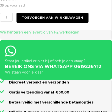
39 op voorraad
Thrusting
TOEVOEGEN AAN WINKELWAGEN
Rabbit
Pink
aantal
We hanteren een levertijd van 1-2 werkdagen
Staat jou artikel er niet bij of heb je een vraag?
BEREIK ONS VIA WHATSAPP 0619236712
Wij staan voor je klaar!
Discreet verpakt en verzonden
Gratis verzending vanaf €50,00
Betaal veilig met verschillende betaalopties