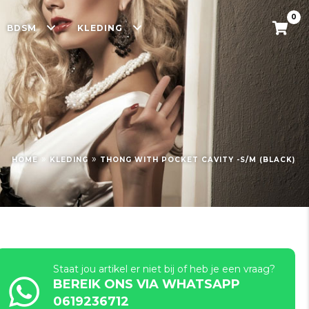
0
BDSM
KLEDING
»
»
HOME
KLEDING
THONG WITH POCKET CAVITY -S/M (BLACK)
Staat jou artikel er niet bij of heb je een vraag?
BEREIK ONS VIA WHATSAPP
0619236712