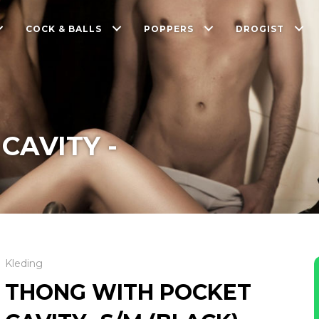
COCK & BALLS
POPPERS
DROGIST
CAVITY -
Kleding
THONG WITH POCKET