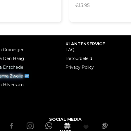
€
13.95
KLANTENSERVICE
a Groningen
FAQ
a Den Haag
Retourbeleid
a Enschede
Privacy Policy
nema Zwolle
a Hilversum
SOCIAL MEDIA