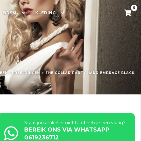
0
BDSM
KLEDING
»
EEN AFBEELDINGEN
THE COLLAR PARTY HARD EMBRACE BLACK
Staat jou artikel er niet bij of heb je een vraag?
BEREIK ONS VIA WHATSAPP
0619236712