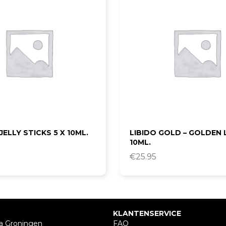
ELLY STICKS 5 X 10ML.
LIBIDO GOLD – GOLDEN 
10ML.
€
25.95
KLANTENSERVICE
a Groningen
FAQ