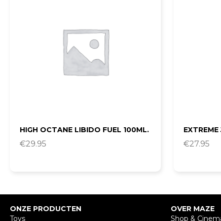
HIGH OCTANE LIBIDO FUEL 100ML.
EXTREME J
€
29.95
€
27.95
ONZE PRODUCTEN
OVER MAZE
Toys
Shop & Cinem