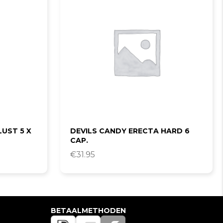
LUST 5 X
DEVILS CANDY ERECTA HARD 6
CAP.
€
31.95
BETAALMETHODEN