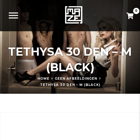
0
TETHYSA 30 DEN – M
(BLACK)
»
»
HOME
GEEN AFBEELDINGEN
TETHYSA 30 DEN – M (BLACK)