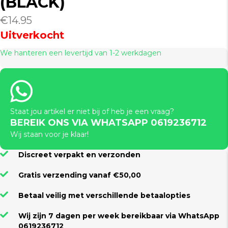
(BLACK)
€
14.95
Uitverkocht
We hanteren een levertijd van 1-2 werkdagen
Staat jou artikel er niet bij of heb je een vraag?
BEREIK ONS VIA WHATSAPP 0619236712
Wij staan voor je klaar!
Discreet verpakt en verzonden
Gratis verzending vanaf €50,00
Betaal veilig met verschillende betaalopties
Wij zijn 7 dagen per week bereikbaar via WhatsApp
0619236712