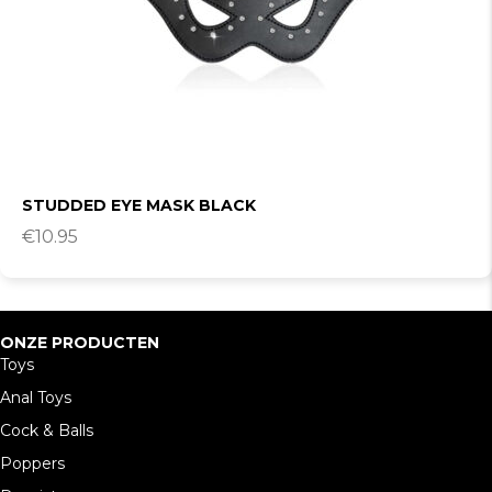
STUDDED EYE MASK BLACK
€
10.95
ONZE PRODUCTEN
Toys
Anal Toys
Cock & Balls
Poppers