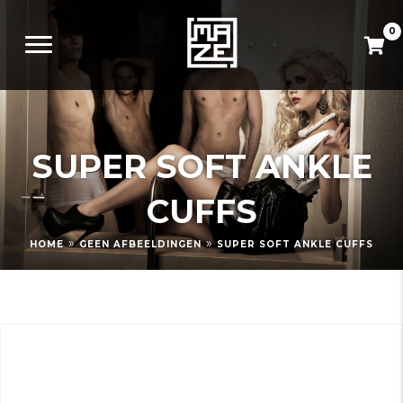
0
SUPER SOFT ANKLE
CUFFS
»
»
HOME
GEEN AFBEELDINGEN
SUPER SOFT ANKLE CUFFS