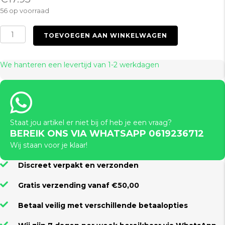
56 op voorraad
Super
TOEVOEGEN AAN WINKELWAGEN
Soft
Ankle
Cuffs
We hanteren een levertijd van 1-2 werkdagen
aantal
Staat jou artikel er niet bij of heb je een vraag?
BEREIK ONS VIA WHATSAPP 0619236712
Wij staan voor je klaar!
Discreet verpakt en verzonden
Gratis verzending vanaf €50,00
Betaal veilig met verschillende betaalopties