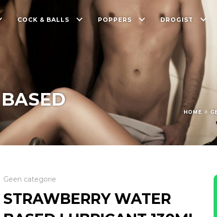
COCK & BALLS
POPPERS
DROGIST
 BASED
»
HOME
G
Geen categorie
STRAWBERRY WATER