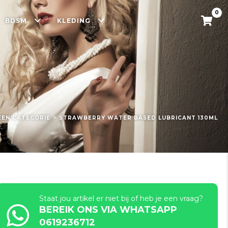
0
BDSM
KLEDING
»
EEN CATEGORIE
STRAWBERRY WATER BASED LUBRICANT 130ML
Staat jou artikel er niet bij of heb je een vraag?
BEREIK ONS VIA WHATSAPP
0619236712