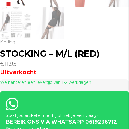
Kleding
STOCKING – M/L (RED)
€
11.95
Uitverkocht
We hanteren een levertijd van 1-2 werkdagen
Staat jou artikel er niet bij of heb je een vraag?
BEREIK ONS VIA WHATSAPP 0619236712
Wij staan voor je klaar!