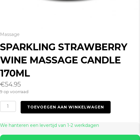
Massage
SPARKLING STRAWBERRY
WINE MASSAGE CANDLE
170ML
€
54.95
9 op voorraad
Sparkling
TOEVOEGEN AAN WINKELWAGEN
Strawberry
Wine
Massage
We hanteren een levertijd van 1-2 werkdagen
Candle
170ml