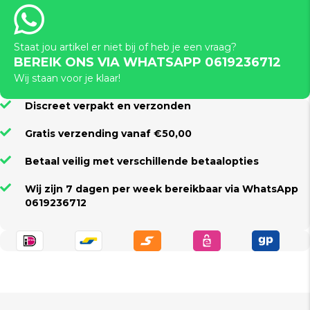
aantal
Staat jou artikel er niet bij of heb je een vraag?
BEREIK ONS VIA WHATSAPP 0619236712
Wij staan voor je klaar!
Discreet verpakt en verzonden
Gratis verzending vanaf €50,00
Betaal veilig met verschillende betaalopties
Wij zijn 7 dagen per week bereikbaar via WhatsApp
0619236712