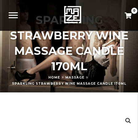
0
SPARKLING
STRAWBERRY WINE
MASSAGE CANDLE
170ML
»
»
HOME
MASSAGE
SPARKLING STRAWBERRY WINE MASSAGE CANDLE 170ML