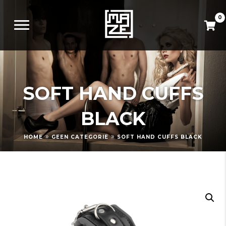
0
SOFT HAND CUFFS
BLACK
»
»
HOME
GEEN CATEGORIE
SOFT HAND CUFFS BLACK