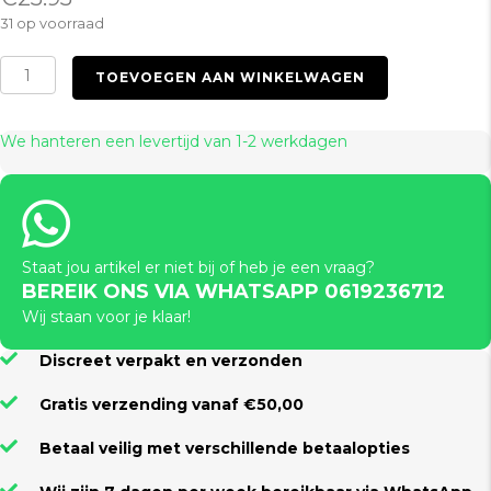
31 op voorraad
Soft
TOEVOEGEN AAN WINKELWAGEN
Hand
Cuffs
Black
We hanteren een levertijd van 1-2 werkdagen
aantal
Staat jou artikel er niet bij of heb je een vraag?
BEREIK ONS VIA WHATSAPP 0619236712
Wij staan voor je klaar!
Discreet verpakt en verzonden
Gratis verzending vanaf €50,00
Betaal veilig met verschillende betaalopties