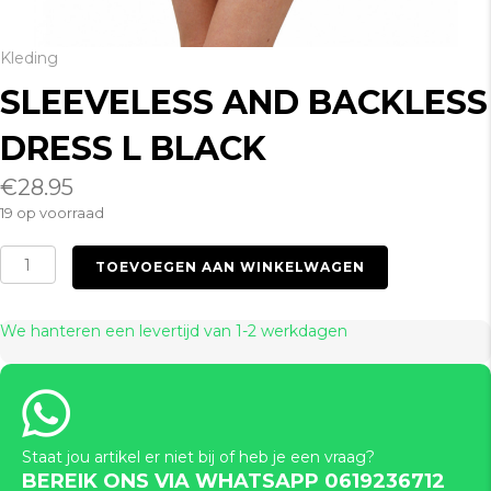
Kleding
SLEEVELESS AND BACKLESS
DRESS L BLACK
€
28.95
19 op voorraad
Sleeveless
TOEVOEGEN AAN WINKELWAGEN
and
Backless
Dress
We hanteren een levertijd van 1-2 werkdagen
L
Black
aantal
Staat jou artikel er niet bij of heb je een vraag?
BEREIK ONS VIA WHATSAPP 0619236712