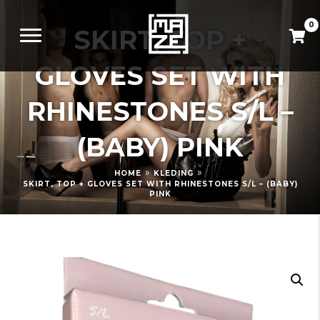
0
SKIRT, TOP +
GLOVES SET WITH
RHINESTONES S/L –
(BABY) PINK
»
»
HOME
KLEDING
SKIRT, TOP + GLOVES SET WITH RHINESTONES S/L – (BABY)
PINK