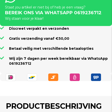
-
(Baby)
Staat jou artikel er niet bij of heb je een vraag?
Pink
BEREIK ONS VIA WHATSAPP 0619236712
aantal
Wij staan voor je klaar!
Discreet verpakt en verzonden
Gratis verzending vanaf €50,00
Betaal veilig met verschillende betaalopties
Wij zijn 7 dagen per week bereikbaar via WhatsApp
0619236712
PRODUCTBESCHRIJVING