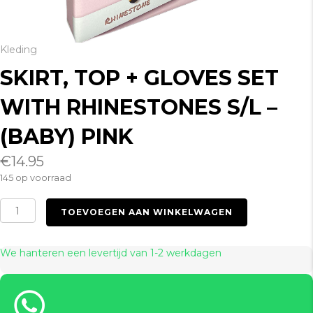
Kleding
SKIRT, TOP + GLOVES SET
WITH RHINESTONES S/L –
(BABY) PINK
€
14.95
145 op voorraad
Skirt,
TOEVOEGEN AAN WINKELWAGEN
Top
+
Gloves
We hanteren een levertijd van 1-2 werkdagen
Set
with
Rhinestones
S/L