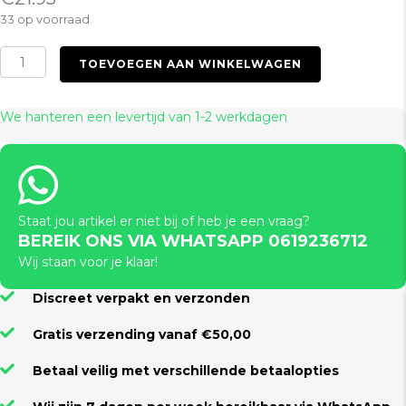
33 op voorraad
Silicone
TOEVOEGEN AAN WINKELWAGEN
Ball
Gag
Pink
We hanteren een levertijd van 1-2 werkdagen
aantal
Staat jou artikel er niet bij of heb je een vraag?
BEREIK ONS VIA WHATSAPP 0619236712
Wij staan voor je klaar!
Discreet verpakt en verzonden
Gratis verzending vanaf €50,00
Betaal veilig met verschillende betaalopties