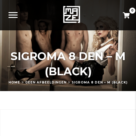
0
SIGROMA 8 DEN – M
(BLACK)
»
»
HOME
GEEN AFBEELDINGEN
SIGROMA 8 DEN – M (BLACK)