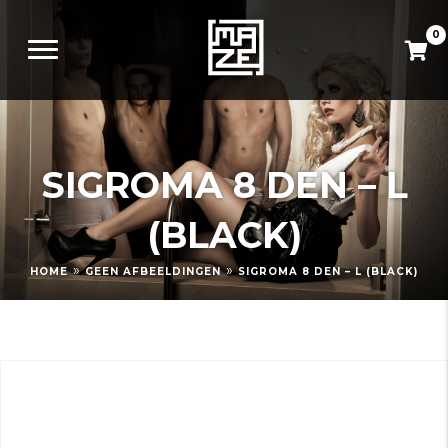
0
SIGROMA 8 DEN – L
(BLACK)
»
»
HOME
GEEN AFBEELDINGEN
SIGROMA 8 DEN – L (BLACK)