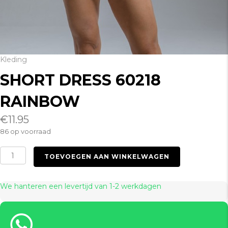
Kleding
SHORT DRESS 60218
RAINBOW
€
11.95
86 op voorraad
Short
TOEVOEGEN AAN WINKELWAGEN
Dress
60218
Rainbow
We hanteren een levertijd van 1-2 werkdagen
aantal