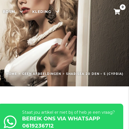
0
BDSM
KLEDING
»
»
HOME
GEEN AFBEELDINGEN
SHARISEA 20 DEN – S (CYPRIA)
Staat jou artikel er niet bij of heb je een vraag?
BEREIK ONS VIA WHATSAPP
0619236712