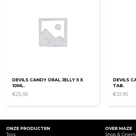
DEVILS CANDY ORAL JELLY 5 X
DEVILS C
10ML.
TAB.
€
25.95
€
31.95
ONZE PRODUCTEN
OVER MAZE
Toys
Shop & Cinem