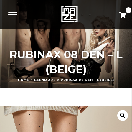
0
RUBINAX 08 DEN – L
(BEIGE)
»
»
HOME
BEENMODE
RUBINAX 08 DEN – L (BEIGE)