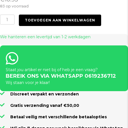
83 op voorraad
Rope
TOEVOEGEN AAN WINKELWAGEN
Hand
Cuff
Red
We hanteren een levertijd van 1-2 werkdagen
aantal
Staat jou artikel er niet bij of heb je een vraag?
BEREIK ONS VIA WHATSAPP 0619236712
Wij staan voor je klaar!
Discreet verpakt en verzonden
Gratis verzending vanaf €50,00
Betaal veilig met verschillende betaalopties