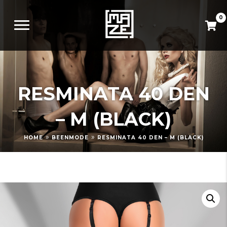
0
RESMINATA 40 DEN
– M (BLACK)
»
»
HOME
BEENMODE
RESMINATA 40 DEN – M (BLACK)