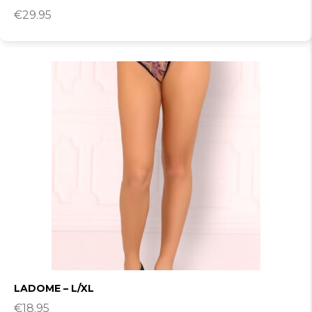
€
29.95
LADOME – L/XL
€
18.95