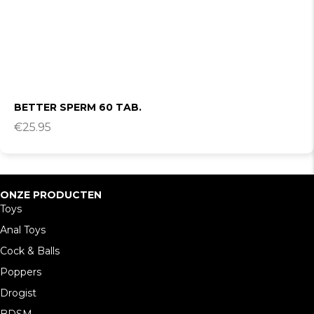
BETTER SPERM 60 TAB.
€
25.95
ONZE PRODUCTEN
Toys
Anal Toys
Cock & Balls
Poppers
Drogist
BDSM