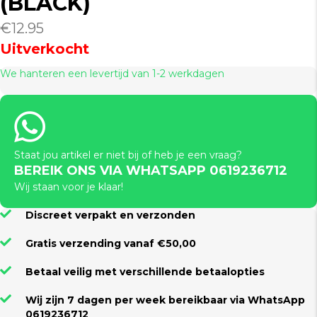
(BLACK)
€
12.95
Uitverkocht
We hanteren een levertijd van 1-2 werkdagen
Staat jou artikel er niet bij of heb je een vraag?
BEREIK ONS VIA WHATSAPP 0619236712
Wij staan voor je klaar!
Discreet verpakt en verzonden
Gratis verzending vanaf €50,00
Betaal veilig met verschillende betaalopties
Wij zijn 7 dagen per week bereikbaar via WhatsApp
0619236712