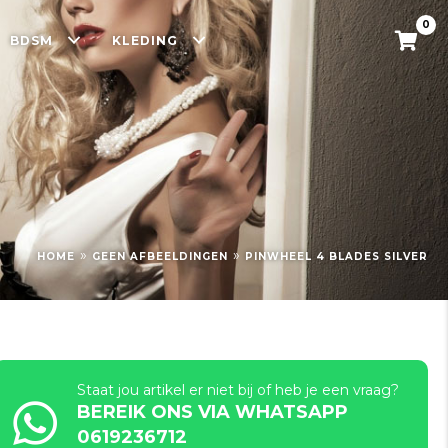
0
BDSM
KLEDING
»
»
HOME
GEEN AFBEELDINGEN
PINWHEEL 4 BLADES SILVER
Staat jou artikel er niet bij of heb je een vraag?
BEREIK ONS VIA WHATSAPP
0619236712