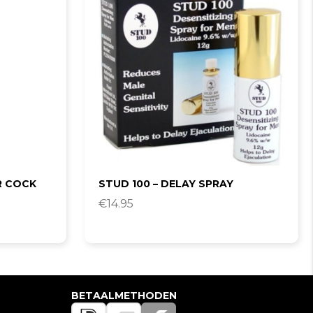
R COCK
STUD 100 – DELAY SPRAY
€
14.95
BETAALMETHODEN