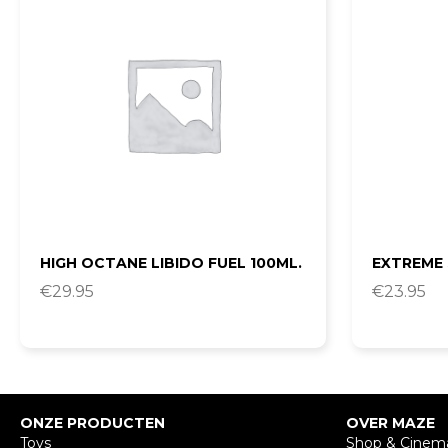
HIGH OCTANE LIBIDO FUEL 100ML.
EXTREME 
€
29.95
€
23.95
ONZE PRODUCTEN
OVER MAZE
Toys
Shop & Cinem