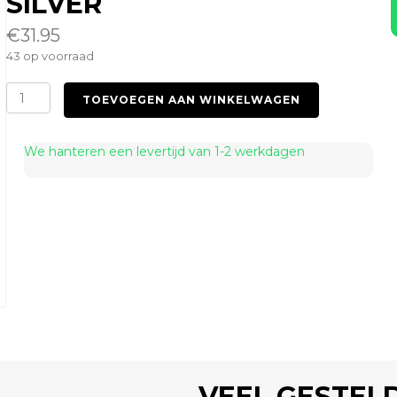
SILVER
€
31.95
43 op voorraad
Pinwheel
TOEVOEGEN AAN WINKELWAGEN
4
Blades
Silver
We hanteren een levertijd van 1-2 werkdagen
aantal
VEEL GESTEL