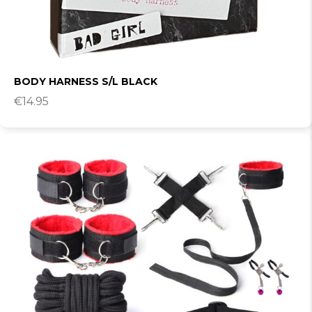
BODY HARNESS S/L BLACK
€
14.95