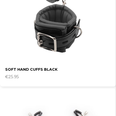
SOFT HAND CUFFS BLACK
€
25.95