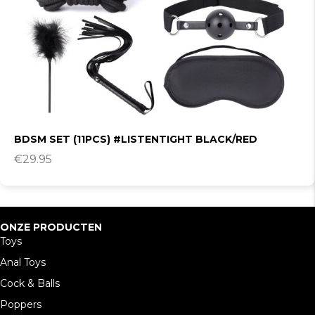
BDSM SET (11PCS) #LISTENTIGHT BLACK/RED
€
29.95
ONZE PRODUCTEN
Toys
Anal Toys
Cock & Balls
Poppers