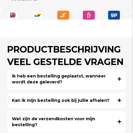
PRODUCTBESCHRIJVING
VEEL GESTELDE VRAGEN
Ik heb een bestelling geplaatst, wanneer
wordt deze geleverd?
Kan ik mijn bestelling ook bij jullie afhalen?
Wat zijn de verzendkosten voor mijn
bestelling?