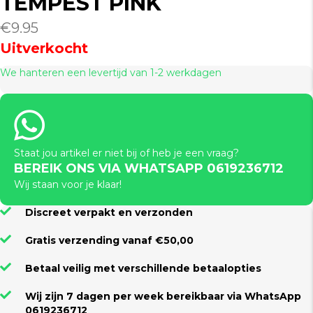
TEMPEST PINK
€
9.95
Uitverkocht
We hanteren een levertijd van 1-2 werkdagen
Staat jou artikel er niet bij of heb je een vraag?
BEREIK ONS VIA WHATSAPP 0619236712
Wij staan voor je klaar!
Discreet verpakt en verzonden
Gratis verzending vanaf €50,00
Betaal veilig met verschillende betaalopties
Wij zijn 7 dagen per week bereikbaar via WhatsApp
0619236712