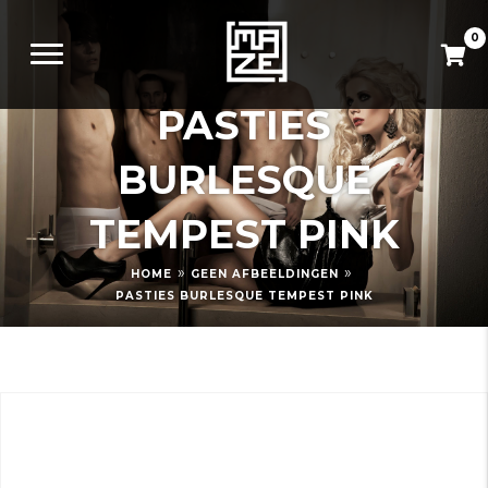
0
PASTIES
BURLESQUE
TEMPEST PINK
»
»
HOME
GEEN AFBEELDINGEN
PASTIES BURLESQUE TEMPEST PINK