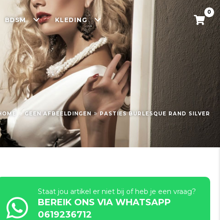
0
BDSM
KLEDING
»
»
HOME
GEEN AFBEELDINGEN
PASTIES BURLESQUE RAND SILVER
Staat jou artikel er niet bij of heb je een vraag?
BEREIK ONS VIA WHATSAPP
0619236712