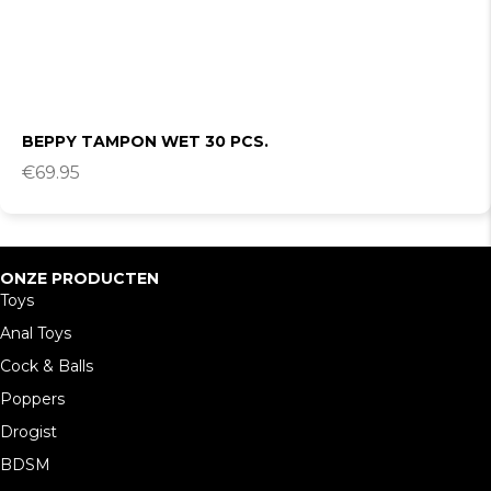
BEPPY TAMPON WET 30 PCS.
€
69.95
ONZE PRODUCTEN
Toys
Anal Toys
Cock & Balls
Poppers
Drogist
BDSM