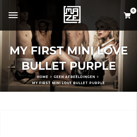
0
MY FIRST MINI LOVE
BULLET PURPLE
»
»
HOME
GEEN AFBEELDINGEN
MY FIRST MINI LOVE BULLET PURPLE