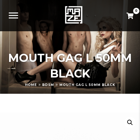
0
MOUTH GAG L 50MM
BLACK
»
»
HOME
BDSM
MOUTH GAG L 50MM BLACK