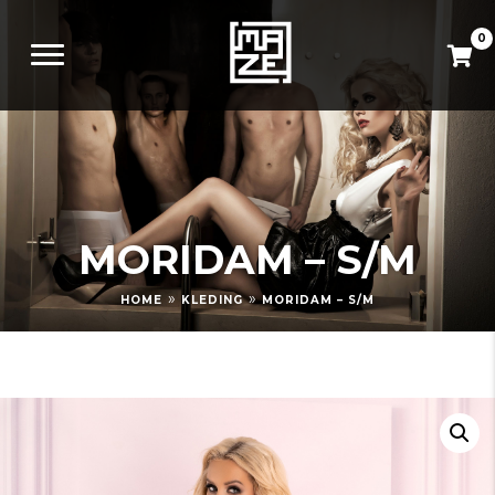
0
MORIDAM – S/M
»
»
HOME
KLEDING
MORIDAM – S/M