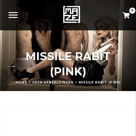
0
MISSILE RABIT
(PINK)
»
»
HOME
GEEN AFBEELDINGEN
MISSILE RABIT (PINK)