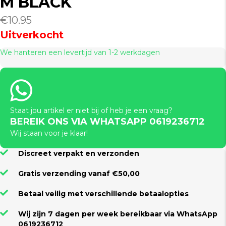
M BLACK
€
10.95
Uitverkocht
We hanteren een levertijd van 1-2 werkdagen
Staat jou artikel er niet bij of heb je een vraag?
BEREIK ONS VIA WHATSAPP 0619236712
Wij staan voor je klaar!
Discreet verpakt en verzonden
Gratis verzending vanaf €50,00
Betaal veilig met verschillende betaalopties
Wij zijn 7 dagen per week bereikbaar via WhatsApp
0619236712