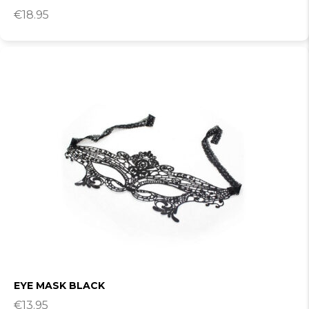
€
18.95
EYE MASK BLACK
€
13.95