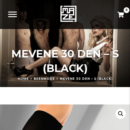
0
MEVENE 30 DEN – S
(BLACK)
»
»
HOME
BEENMODE
MEVENE 30 DEN – S (BLACK)