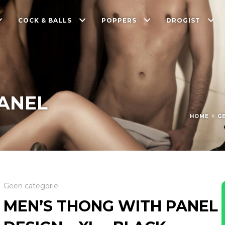
COCK & BALLS
POPPERS
DROGIST
ANEL
»
HOME
G
Geen categorie
MEN’S THONG WITH PANEL