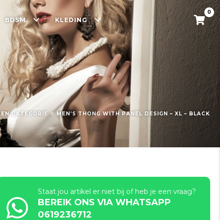
0
BDSM
KLEDING
»
EEN CATEGORIE
MEN’S THONG WITH PANEL DESIGN – XL – BLACK
Staat jou artikel er niet bij of heb je een vraag?
BEREIK ONS VIA WHATSAPP
0619236712