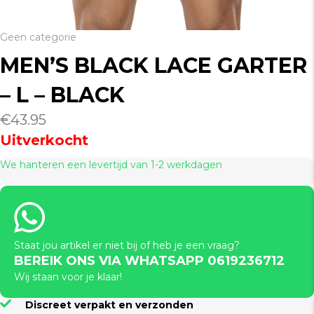
Geen categorie
MEN’S BLACK LACE GARTER
– L – BLACK
€
43.95
Uitverkocht
We hanteren een levertijd van 1-2 werkdagen
Staat jou artikel er niet bij of heb je een vraag?
BEREIK ONS VIA WHATSAPP 0619236712
Wij staan voor je klaar!
Discreet verpakt en verzonden