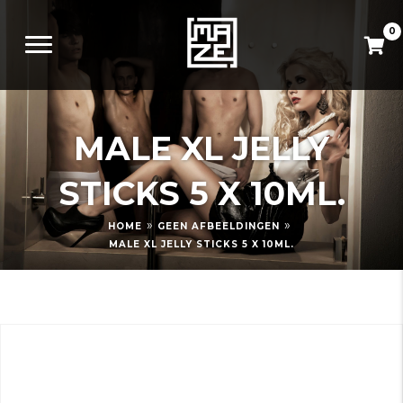
0
MALE XL JELLY
STICKS 5 X 10ML.
»
»
HOME
GEEN AFBEELDINGEN
MALE XL JELLY STICKS 5 X 10ML.