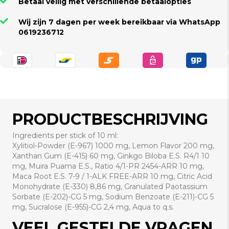
Betaal veilig met verschillende betaalopties
Wij zijn 7 dagen per week bereikbaar via WhatsApp
0619236712
PRODUCTBESCHRIJVING
Ingredients per stick of 10 ml:
Xylitiol-Powder (E-967) 1000 mg, Lemon Flavor 200 mg,
Xanthan Gum (E-415) 60 mg, Ginkgo Biloba E.S. R4/1 10
mg, Muira Puama E.S., Ratio 4/1-PR 2454-ARR 10 mg,
Maca Root E.S. 7-9 / 1-ALK FREE-ARR 10 mg, Citric Acid
Monohydrate (E-330) 8,86 mg, Granulated Paotassium
Sorbate (E-202)-CG 5 mg, Sodium Benzoate (E-211)-CG 5
mg, Sucralose (E-955)-CG 2,4 mg, Aqua to q.s.
VEEL GESTELDE VRAGEN