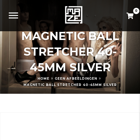
0
MAGNETIC BALL
STRETCHER 40-
45MM SILVER
»
»
HOME
GEEN AFBEELDINGEN
MAGNETIC BALL STRETCHER 40-45MM SILVER