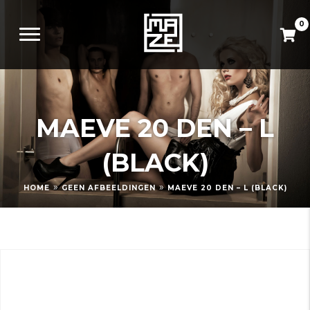
0
MAEVE 20 DEN – L
(BLACK)
»
»
HOME
GEEN AFBEELDINGEN
MAEVE 20 DEN – L (BLACK)