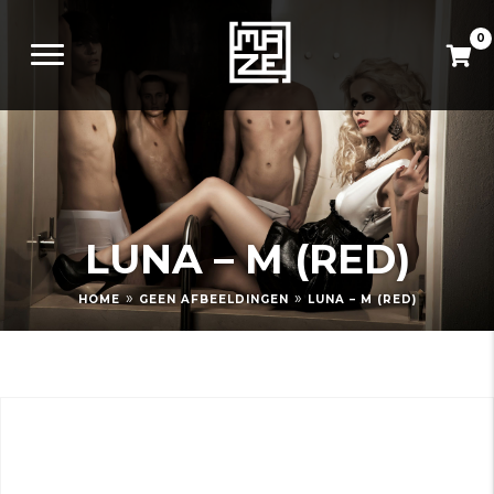
0
LUNA – M (RED)
»
»
HOME
GEEN AFBEELDINGEN
LUNA – M (RED)