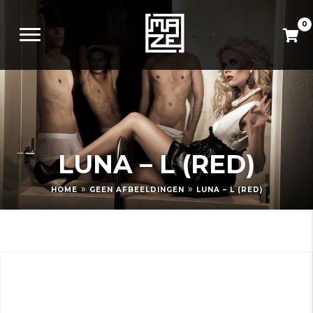
0
LUNA – L (RED)
»
»
HOME
GEEN AFBEELDINGEN
LUNA – L (RED)