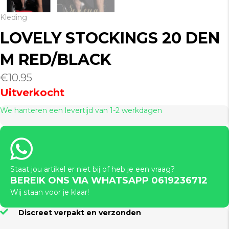
Kleding
LOVELY STOCKINGS 20 DEN
M RED/BLACK
€
10.95
Uitverkocht
We hanteren een levertijd van 1-2 werkdagen
Staat jou artikel er niet bij of heb je een vraag?
BEREIK ONS VIA WHATSAPP 0619236712
Wij staan voor je klaar!
Discreet verpakt en verzonden