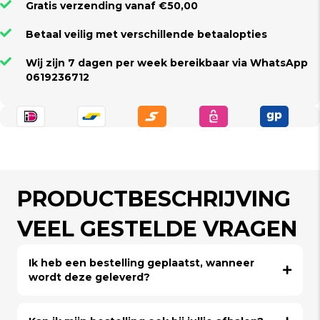
Gratis verzending vanaf €50,00
Betaal veilig met verschillende betaalopties
Wij zijn 7 dagen per week bereikbaar via WhatsApp
0619236712
PRODUCTBESCHRIJVING
VEEL GESTELDE VRAGEN
Ik heb een bestelling geplaatst, wanneer
wordt deze geleverd?