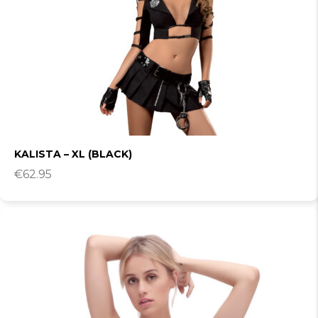
KALISTA – XL (BLACK)
€
62.95